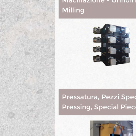
Macinazione - Grindi
Milling
Pressatura, Pezzi Spec
Pressing, Special Piec