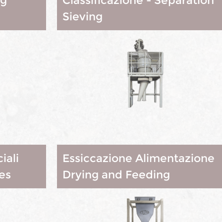
ng
Classificazione - Separation
Sieving
iali
Essiccazione Alimentazione
es
Drying and Feeding