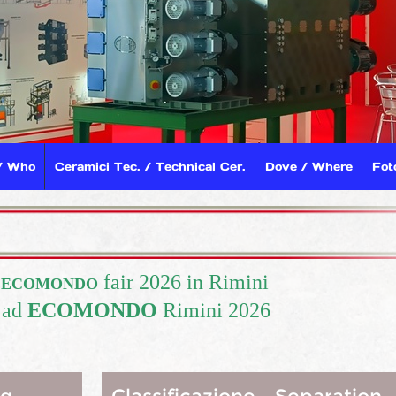
/ Who
Ceramici Tec. / Technical Cer.
Dove / Where
Fot
t
fair 2026 in Rimini
ECOMONDO
i ad
ECOMONDO
Rimini 2026